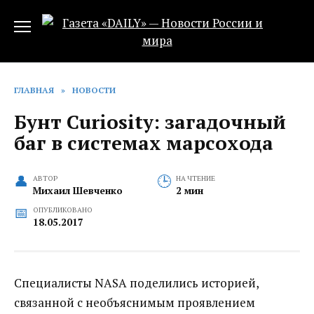
Перейти
к
содержанию
ГЛАВНАЯ
»
НОВОСТИ
Бунт Curiosity: загадочный
баг в системах марсохода‍
АВТОР
НА ЧТЕНИЕ
Михаил Шевченко
2 мин
ОПУБЛИКОВАНО
18.05.2017
Специалисты NASA поделились историей,
связанной с необъяснимым проявлением