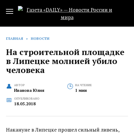
Перейти
к
содержанию
ГЛАВНАЯ
»
НОВОСТИ
На строительной площадке
в Липецке молнией убило
человека
АВТОР
НА ЧТЕНИЕ
Иванова Юлия
1 мин
ОПУБЛИКОВАНО
18.05.2018
Накануне в Липецке прошел сильный ливень,