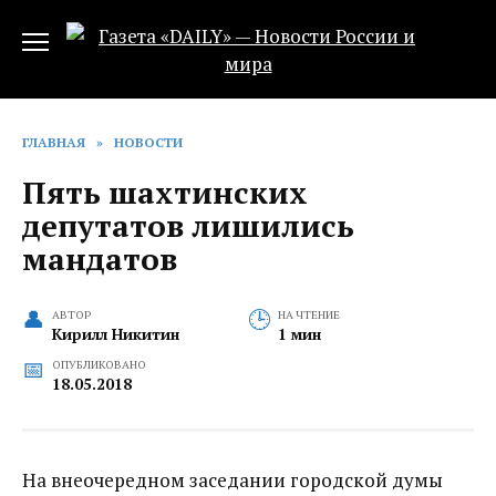
Перейти
к
содержанию
ГЛАВНАЯ
»
НОВОСТИ
Пять шахтинских
депутатов лишились
мандатов
АВТОР
НА ЧТЕНИЕ
Кирилл Никитин
1 мин
ОПУБЛИКОВАНО
18.05.2018
На внеочередном заседании городской думы