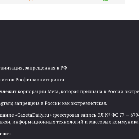
ганизация, запрещенная в РФ
рористов Росфинмониторинга
адлежит корпорации Meta, которая признана в России экст
agram) запрещена в России как экстремистская.
ние «GazetaDaily.ru» (реестровая запись ЭЛ № ФС 77 — 67944
 связи, информационных технологий и массовых коммуника
евич.