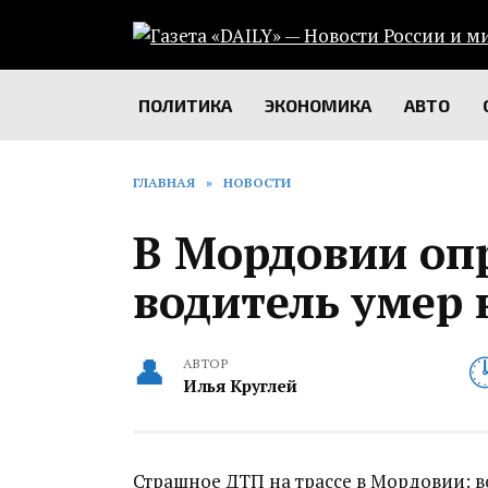
Перейти
к
содержанию
ПОЛИТИКА
ЭКОНОМИКА
АВТО
ГЛАВНАЯ
»
НОВОСТИ
В Мордовии оп
водитель умер 
АВТОР
Илья Круглей
Страшное ДТП на трассе в Мордовии: 