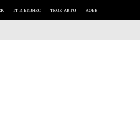
СК
IT И БИЗНЕС
ТВОЕ-АВТО
АОБЕ