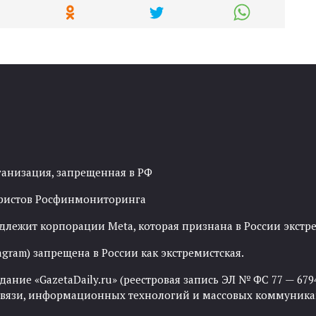
ганизация, запрещенная в РФ
рористов Росфинмониторинга
адлежит корпорации Meta, которая признана в России экст
agram) запрещена в России как экстремистская.
ние «GazetaDaily.ru» (реестровая запись ЭЛ № ФС 77 — 67944
 связи, информационных технологий и массовых коммуника