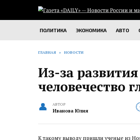
Перейти
к
содержанию
ПОЛИТИКА
ЭКОНОМИКА
АВТО
ГЛАВНАЯ
»
НОВОСТИ
Из-за развития
человечество г
АВТОР
Иванова Юлия
К такому выводу пришли ученые из Нор