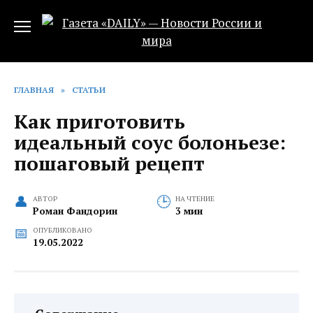
Перейти
к
содержанию
ГЛАВНАЯ
»
СТАТЬИ
Как приготовить
идеальный соус болоньезе:
пошаговый рецепт
АВТОР
НА ЧТЕНИЕ
Роман Фандорин
3 мин
ОПУБЛИКОВАНО
19.05.2022