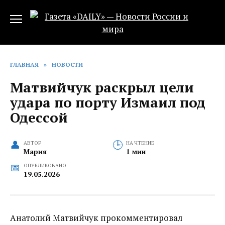
Перейти
к
содержанию
ГЛАВНАЯ
»
НОВОСТИ
Матвийчук раскрыл цели
удара по порту Измаил под
Одессой
АВТОР
НА ЧТЕНИЕ
Мария
1 мин
ОПУБЛИКОВАНО
19.05.2026
Анатолий Матвийчук прокомментировал