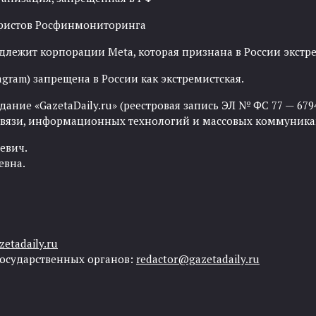
рористов Росфинмониторинга
адлежит корпорации Meta, которая признана в России экст
agram) запрещена в России как экстремистская.
ние «GazetaDaily.ru» (реестровая запись ЭЛ № ФС 77 — 67944
 связи, информационных технологий и массовых коммуника
евич.
евна.
etadaily.ru
государственных органов:
redactor@gazetadaily.ru