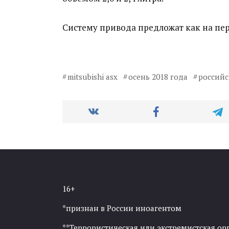
Систему привода предложат как на пер
mitsubishi asx
осень 2018 года
россий
16+
*признан в России иноагентом
**Террористическая или экстремистская ор