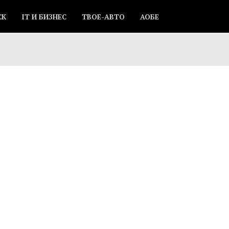
СК
IT И БИЗНЕС
ТВОЕ-АВТО
АОБЕ