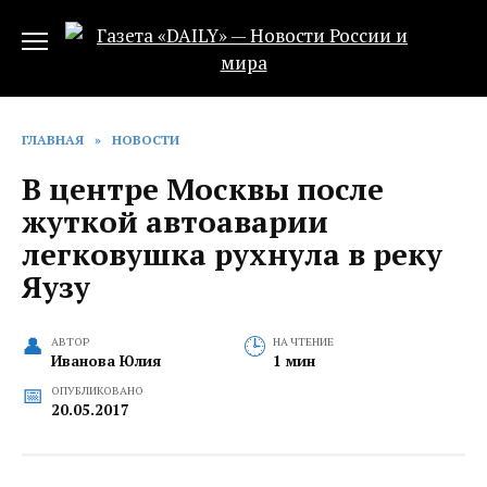
Перейти
к
содержанию
ГЛАВНАЯ
»
НОВОСТИ
В центре Москвы после
жуткой автоаварии
легковушка рухнула в реку
Яузу
АВТОР
НА ЧТЕНИЕ
Иванова Юлия
1 мин
ОПУБЛИКОВАНО
20.05.2017