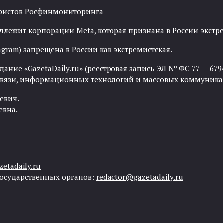
рористов Росфинмониторинга
адлежит корпорации Meta, которая признана в России экст
agram) запрещена в России как экстремистская.
ние «GazetaDaily.ru» (реестровая запись ЭЛ № ФС 77 — 67944
 связи, информационных технологий и массовых коммуника
евич.
евна.
etadaily.ru
государственных органов:
redactor@gazetadaily.ru