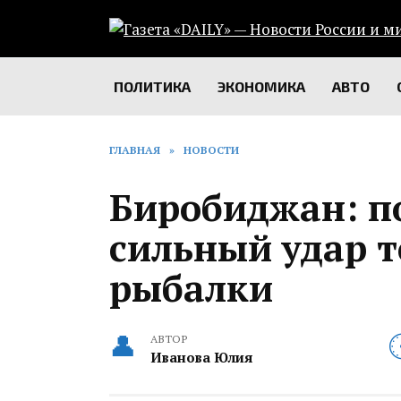
Перейти
к
содержанию
ПОЛИТИКА
ЭКОНОМИКА
АВТО
ГЛАВНАЯ
»
НОВОСТИ
Биробиджан: п
сильный удар т
рыбалки
АВТОР
Иванова Юлия