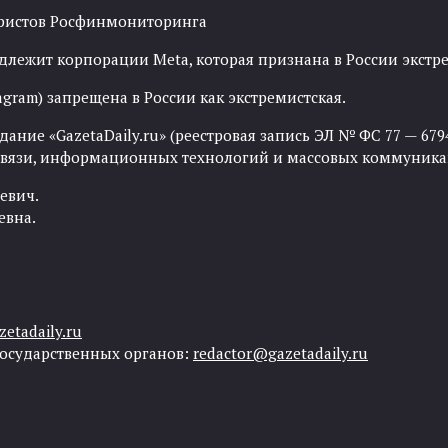
рористов Росфинмониторинга
адлежит корпорации Meta, которая признана в России экст
agram) запрещена в России как экстремистская.
ние «GazetaDaily.ru» (реестровая запись ЭЛ № ФС 77 — 67944
 связи, информационных технологий и массовых коммуника
евич.
евна.
etadaily.ru
государственных органов:
redactor@gazetadaily.ru