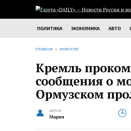
Перейти
к
содержанию
ПОЛИТИКА
ЭКОНОМИКА
АВТО
ГЛАВНАЯ
»
НОВОСТИ
Кремль проко
сообщения о м
Ормузском про
АВТОР
Мария