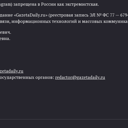
agram) запрещена в России как экстремистская.
ние «GazetaDaily.ru» (реестровая запись ЭЛ № ФС 77 — 67944
 связи, информационных технологий и массовых коммуника
евич.
евна.
etadaily.ru
государственных органов:
redactor@gazetadaily.ru