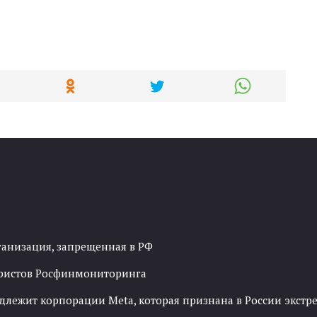
ганизация, запрещенная в РФ
рористов Росфинмониторинга
адлежит корпорации Meta, которая признана в России экст