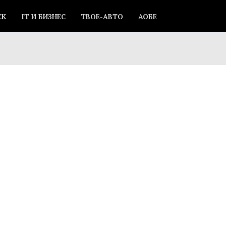
СК
IT И БИЗНЕС
ТВОЕ-АВТО
АОБЕ