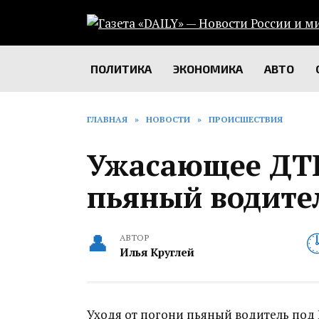
Перейти
к
содержанию
ПОЛИТИКА
ЭКОНОМИКА
АВТО
ГЛАВНАЯ
»
НОВОСТИ
»
ПРОИСШЕСТВИЯ
Ужасающее ДТП
пьяный водител
АВТОР
Илья Круглей
Уходя от погони пьяный водитель под