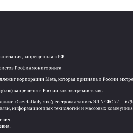
ганизация, запрещенная в РФ
рористов Росфинмониторинга
адлежит корпорации Meta, которая признана в России экст
agram) запрещена в России как экстремистская.
ние «GazetaDaily.ru» (реестровая запись ЭЛ № ФС 77 — 67944
 связи, информационных технологий и массовых коммуника
евич.
евна.