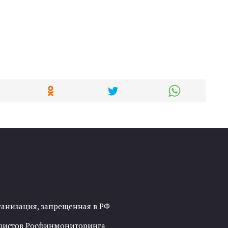
ганизация, запрещенная в РФ
рористов Росфинмониторинга