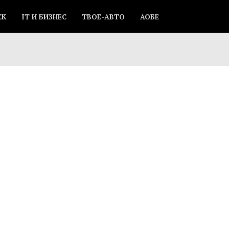
СК
IT И БИЗНЕС
ТВОЕ-АВТО
АОБЕ