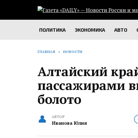
Перейти
к
содержанию
ПОЛИТИКА
ЭКОНОМИКА
АВТО
ГЛАВНАЯ
»
НОВОСТИ
Алтайский край
пассажирами вы
болото
АВТОР
Иванова Юлия