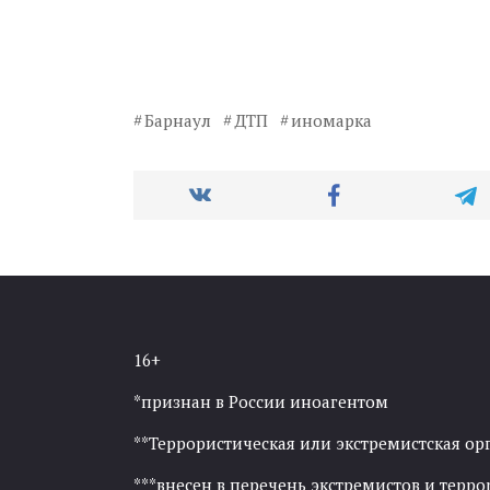
Барнаул
ДТП
иномарка
16+
*признан в России иноагентом
**Террористическая или экстремистская ор
***внесен в перечень экстремистов и тер