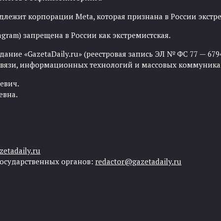
адлежит корпорации Meta, которая признана в России экст
agram) запрещена в России как экстремистская.
ние «GazetaDaily.ru» (реестровая запись ЭЛ № ФС 77 — 67944
 связи, информационных технологий и массовых коммуника
евич.
евна.
etadaily.ru
государственных органов:
redactor@gazetadaily.ru