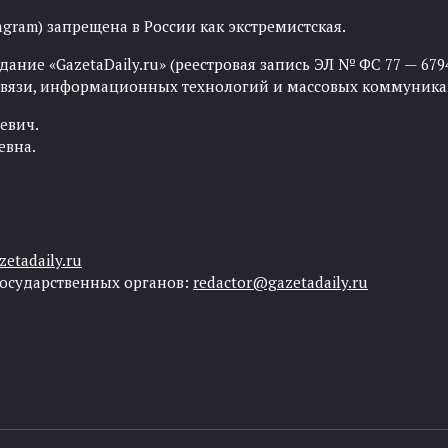
agram) запрещена в России как экстремистская.
ние «GazetaDaily.ru» (реестровая запись ЭЛ № ФС 77 — 67944
 связи, информационных технологий и массовых коммуника
евич.
евна.
etadaily.ru
государственных органов:
redactor@gazetadaily.ru