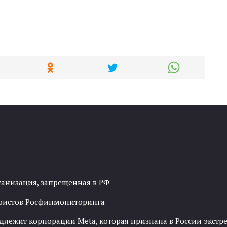
ганизация, запрещенная в РФ
рористов Росфинмониторинга
адлежит корпорации Meta, которая признана в России экст