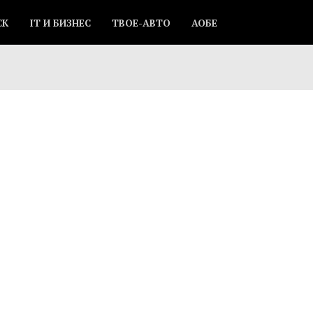
СК
IT И БИЗНЕС
ТВОЕ-АВТО
АОБЕ