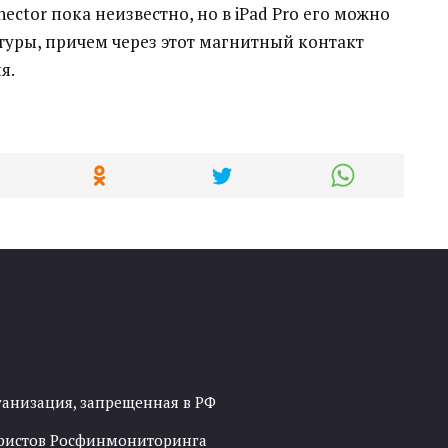
ector пока неизвестно, но в iPad Pro его можно
туры, причем через этот магнитный контакт
я.
ганизация, запрещенная в РФ
рористов Росфинмониторинга