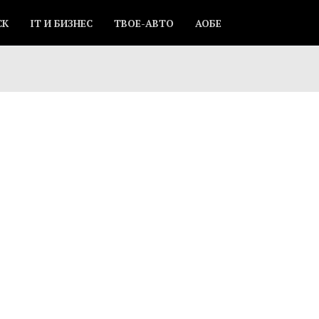
СК
IT И БИЗНЕС
ТВОЕ-АВТО
АОБЕ