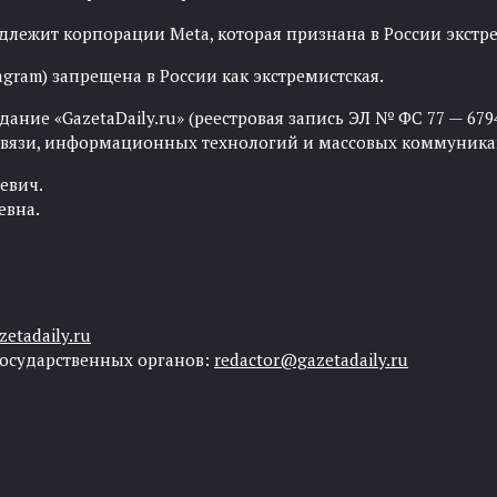
адлежит корпорации Meta, которая признана в России экст
agram) запрещена в России как экстремистская.
ние «GazetaDaily.ru» (реестровая запись ЭЛ № ФС 77 — 67944
 связи, информационных технологий и массовых коммуника
евич.
евна.
etadaily.ru
государственных органов:
redactor@gazetadaily.ru