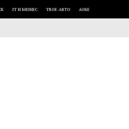
СК
IT И БИЗНЕС
ТВОЕ-АВТО
АОБЕ