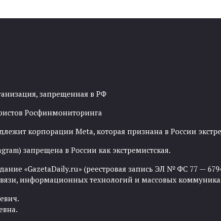
ганизация, запрещенная в РФ
рористов Росфинмониторинга
адлежит корпорации Meta, которая признана в России экст
agram) запрещена в России как экстремистская.
ние «GazetaDaily.ru» (реестровая запись ЭЛ № ФС 77 — 67944
 связи, информационных технологий и массовых коммуника
евич.
евна.