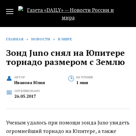
Перейти
к
содержанию
ГЛАВНАЯ
»
НОВОСТИ
»
В МИРЕ
Зонд Juno снял на Юпитере
торнадо размером с Землю
АВТОР
НА ЧТЕНИЕ
Иванова Юлия
1 мин
ОПУБЛИКОВАНО
26.05.2017
Ученым удалось при помощи зонда Juno увидеть
огромнейший торнадо на Юпитере, а также