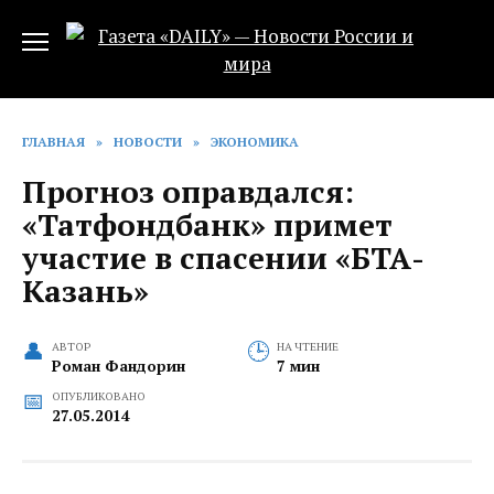
Перейти
к
содержанию
ГЛАВНАЯ
»
НОВОСТИ
»
ЭКОНОМИКА
Прогноз оправдался:
«Татфондбанк» примет
участие в спасении «БТА-
Казань»
АВТОР
НА ЧТЕНИЕ
Роман Фандорин
7 мин
ОПУБЛИКОВАНО
27.05.2014