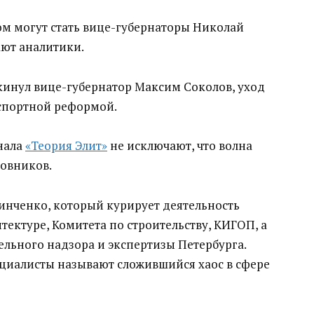
ном
могут стать вице-губернаторы
Николай
ают
аналитики.
инул вице-губернатор Максим Соколов, уход
спортной реформой
.
нала
«Теория Элит»
не исключают, что волна
новников.
инченко
, который курирует
деятельность
тектуре, Комитета по строительству,
КИГОП,
а
ельного надзора и экспертизы Петербурга.
ециалисты называют
сложившийся хаос
в сфере