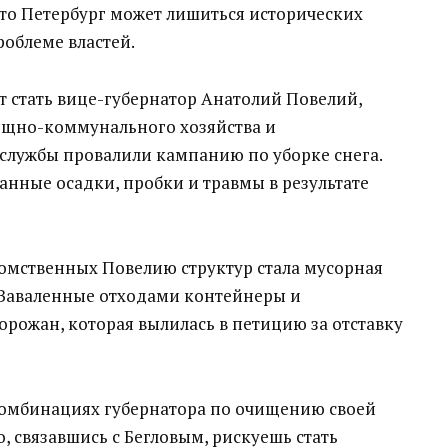
что Петербург может лишиться исторических
роблеме властей.
т стать
вице-губернатор Анатолий
Повелий
,
щно-коммунального хозяйства и
 службы провалили
кампанию по уборке снега
.
анные осадки, пробки и травмы в результате
домственных
Повелию
структур стала мусорная
е. Заваленные отходами контейнеры
и
горожан, которая вылилась в петицию за отставку
 комбинациях губернатора по очищению своей
о, связавшись с
Бегловым
, рискуешь стать