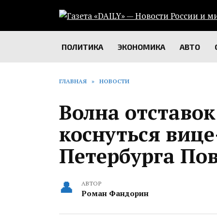
Перейти
к
содержанию
ПОЛИТИКА
ЭКОНОМИКА
АВТО
ГЛАВНАЯ
»
НОВОСТИ
Волна отставо
коснуться вице
Петербурга По
АВТОР
Роман Фандорин