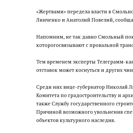
«Ж
ертв
ами
» передела власти в Смоль
Линченко
и Анатолий
Повелий
,
сообщ
Напомним, не так давно Смольный пок
которого
связывают с
провальной тран
Тем временем э
ксперты Телеграмм-ка
отставок может коснуться и других чи
Среди них вице-губернатор Николай
Л
Комитета по градостроительству и архи
также Службу государственного строит
Причиной возможного увольнения сп
объектов культурного наследия.