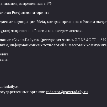
ганизация, запрещенная в РФ
рористов Росфинмониторинга
адлежит корпорации Meta, которая признана в России экст
agram) запрещена в России как экстремистская.
ние «GazetaDaily.ru» (реестровая запись ЭЛ № ФС 77 — 67944
 связи, информационных технологий и массовых коммуника
евич.
евна.
etadaily.ru
государственных органов:
redactor@gazetadaily.ru