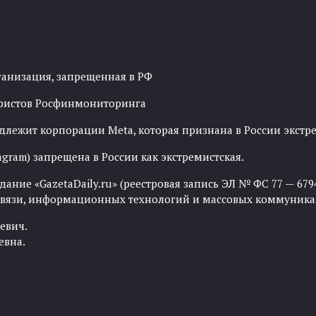
ганизация, запрещенная в РФ
рористов Росфинмониторинга
адлежит корпорации Meta, которая признана в России экст
agram) запрещена в России как экстремистская.
ние «GazetaDaily.ru» (реестровая запись ЭЛ № ФС 77 — 67944
 связи, информационных технологий и массовых коммуника
евич.
евна.