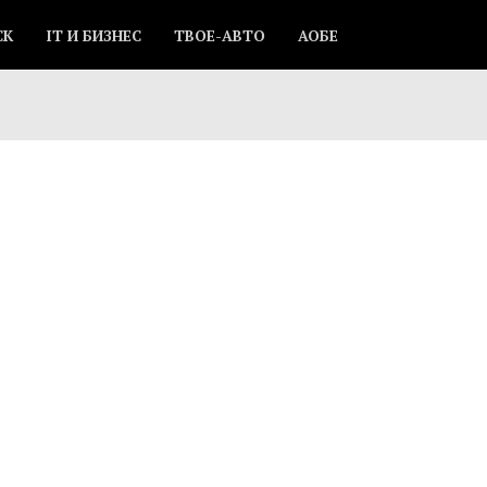
СК
IT И БИЗНЕС
ТВОЕ-АВТО
АОБЕ