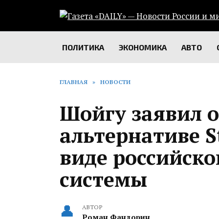
Перейти
к
содержанию
ПОЛИТИКА
ЭКОНОМИКА
АВТО
ГЛАВНАЯ
»
НОВОСТИ
Шойгу заявил 
альтернативе S
виде российско
системы
АВТОР
Роман Фандорин