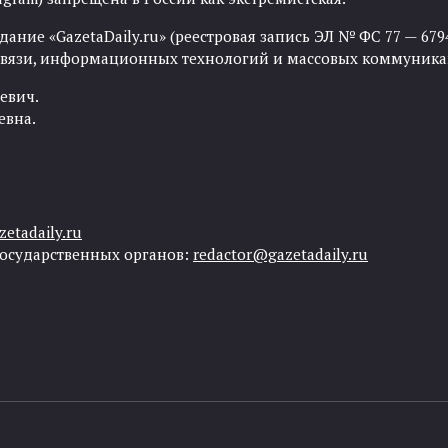
ние «GazetaDaily.ru» (реестровая запись ЭЛ № ФС 77 — 67944
 связи, информационных технологий и массовых коммуника
евич.
евна.
etadaily.ru
государственных органов:
redactor@gazetadaily.ru