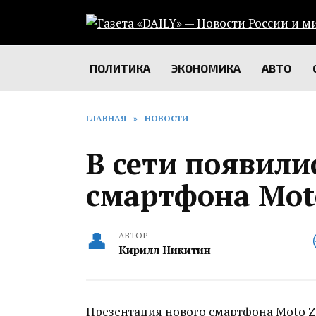
Перейти
к
содержанию
ПОЛИТИКА
ЭКОНОМИКА
АВТО
ГЛАВНАЯ
»
НОВОСТИ
В сети появили
смартфона Moto
АВТОР
Кирилл Никитин
Презентация нового смартфона Moto Z3 