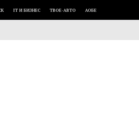
СК
IT И БИЗНЕС
ТВОЕ-АВТО
АОБЕ