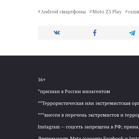
Android смартфоны
Moto Z3 Play
гадж
16+
*признан в России иноагентом
**Террористическая или экстремистская ор
***внесен в перечень экстремистов и тер
Instagram — соцсеть запрещена в РФ; прин
Деятельность Meta (соцсети Facebook и Inst