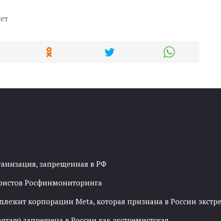
ет
ганизация, запрещенная в РФ
рористов Росфинмониторинга
адлежит корпорации Meta, которая признана в России экст
agram) запрещена в России как экстремистская.