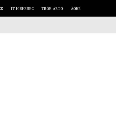
СК
IT И БИЗНЕС
ТВОЕ-АВТО
АОБЕ