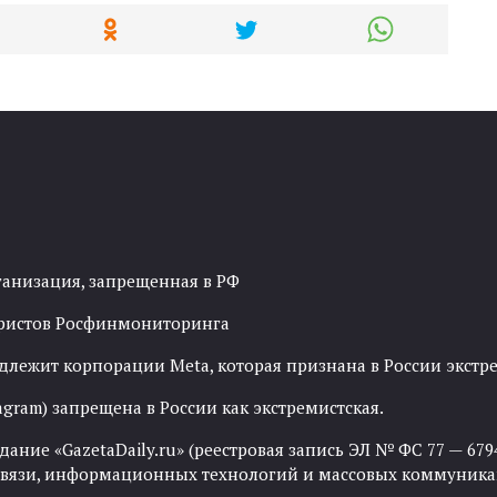
ганизация, запрещенная в РФ
рористов Росфинмониторинга
адлежит корпорации Meta, которая признана в России экст
agram) запрещена в России как экстремистская.
ние «GazetaDaily.ru» (реестровая запись ЭЛ № ФС 77 — 67944
 связи, информационных технологий и массовых коммуника