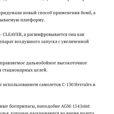
 придумали новый способ применения бомб, а
сываемую платформу.
 – CLEAVER, а расшифровывается она как
ппарат воздушного запуска с увеличенной
управляемое дальнобойное высокоточное
 стационарных целей.
 использованием самолетов C-130 Hercules и
ные боеприпасы, наподобие AGM-154 Joint
рылья, которые раскрываются во время полета.