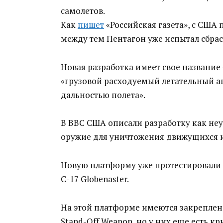
самолетов.
Как
пишет
«Российская газета», с США
между тем Пентагон уже испытал сбра
Новая разработка имеет свое название
«грузовой расходуемый летательный а
дальностью полета».
В ВВС США описали разработку как не
оружие для уничтожения движущихся и
Новую платформу уже протестировали с
С-17 Globenaster.
На этой платформе имеются закреплен
Stand-Off Weapon, но у них еще есть к