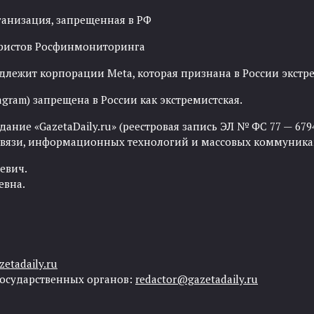
ганизация, запрещенная в РФ
рористов Росфинмониторинга
адлежит корпорации Meta, которая признана в России экст
agram) запрещена в России как экстремистская.
ние «GazetaDaily.ru» (реестровая запись ЭЛ № ФС 77 — 67944
 связи, информационных технологий и массовых коммуника
евич.
евна.
etadaily.ru
государственных органов:
redactor@gazetadaily.ru