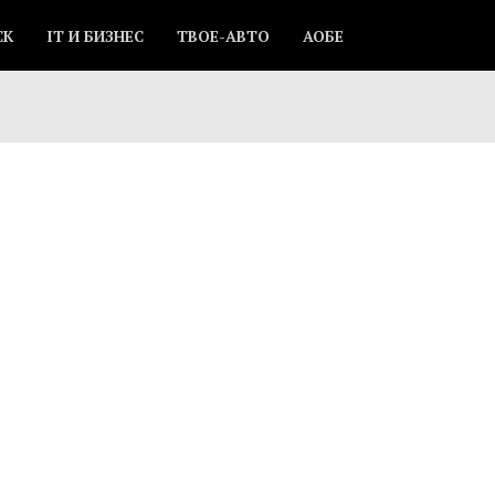
СК
IT И БИЗНЕС
ТВОЕ-АВТО
АОБЕ