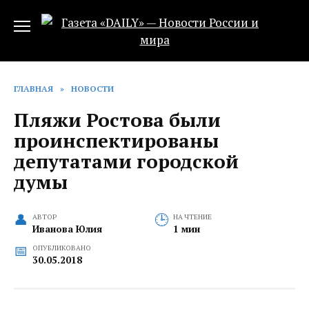
Перейти
к
содержанию
ГЛАВНАЯ
»
НОВОСТИ
Пляжи Ростова были
проинспектированы
депутатами городской
думы
АВТОР
НА ЧТЕНИЕ
Иванова Юлия
1 мин
ОПУБЛИКОВАНО
30.05.2018