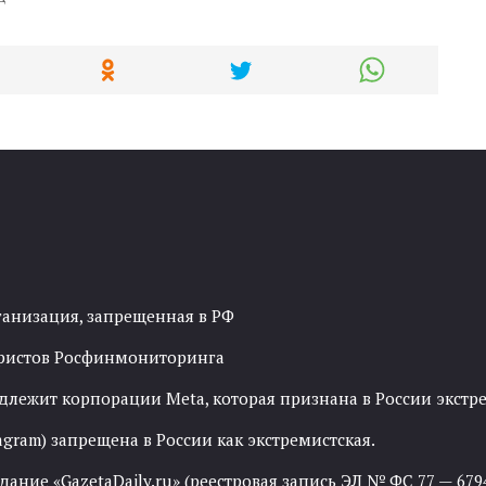
ганизация, запрещенная в РФ
рористов Росфинмониторинга
адлежит корпорации Meta, которая признана в России экст
agram) запрещена в России как экстремистская.
ние «GazetaDaily.ru» (реестровая запись ЭЛ № ФС 77 — 67944