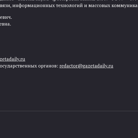
 связи, информационных технологий и массовых коммуника
евич.
евна.
etadaily.ru
государственных органов:
redactor@gazetadaily.ru