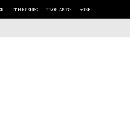
СК
IT И БИЗНЕС
ТВОЕ-АВТО
АОБЕ