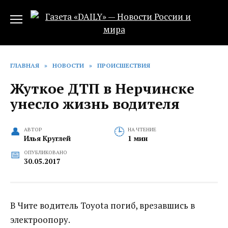
Перейти
к
содержанию
ГЛАВНАЯ
»
НОВОСТИ
»
ПРОИСШЕСТВИЯ
Жуткое ДТП в Нерчинске
унесло жизнь водителя
АВТОР
НА ЧТЕНИЕ
Илья Круглей
1 мин
ОПУБЛИКОВАНО
30.05.2017
В Чите водитель Toyota погиб, врезавшись в
электроопору.