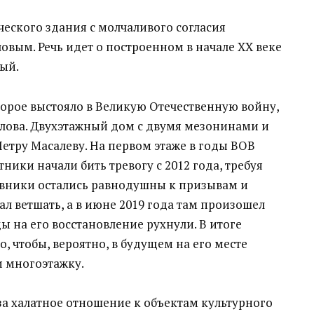
еского здания с молчаливого согласия
овым. Речь идет о построенном в начале XX веке
ый.
торое выстояло в Великую Отечественную войну,
глова. Двухэтажный дом с двумя мезонинами и
етру Масалеву. На первом этаже в годы ВОВ
ники начали бить тревогу с 2012 года, требуя
овники остались равнодушны к призывам и
л ветшать, а в июне 2019 года там произошел
ы на его восстановление рухнули. В итоге
, чтобы, вероятно, в будущем на его месте
и многоэтажку.
 халатное отношение к объектам культурного