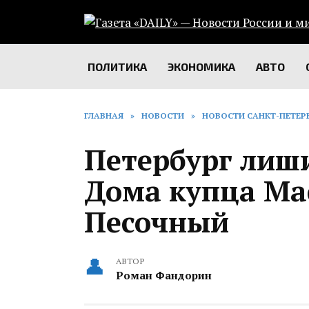
Перейти
к
содержанию
ПОЛИТИКА
ЭКОНОМИКА
АВТО
ГЛАВНАЯ
»
НОВОСТИ
»
НОВОСТИ САНКТ-ПЕТЕР
Петербург лиш
Дома купца Мас
Песочный
АВТОР
Роман Фандорин