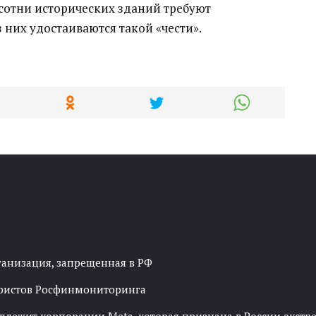
сотни исторических зданий требуют
 них удостаиваются такой «чести».
ганизация, запрещенная в РФ
рористов Росфинмониторинга