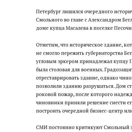
Петербург лишился очередного историч
Смольного во главе с Александром Бегл
доме купца Масалева в поселке Песочн
Отметим, что историческое здание, ко
не смогло пережить губернаторства Бе
угловым эркером принадлежал купцу П
была столовая для военных. Градозащит
отреставрировать здание, однако чин
позволили зданию разрушаться. Дом ста
роковой пожар, после которого надежд
чиновники приняли решение снести его
построить очередной бизнес-центр ил
СМИ постоянно критикуют Смольный за