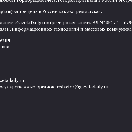
адлежит корпорации Meta, которая признана в России экст
agram) запрещена в России как экстремистская.
ние «GazetaDaily.ru» (реестровая запись ЭЛ № ФС 77 — 67944
 связи, информационных технологий и массовых коммуника
евич.
евна.
etadaily.ru
государственных органов:
redactor@gazetadaily.ru