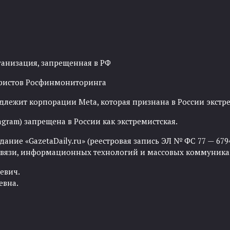
ганизация, запрещенная в РФ
рористов Росфинмониторинга
адлежит корпорации Meta, которая признана в России экст
agram) запрещена в России как экстремистская.
ние «GazetaDaily.ru» (реестровая запись ЭЛ № ФС 77 — 67944
 связи, информационных технологий и массовых коммуника
евич.
евна.