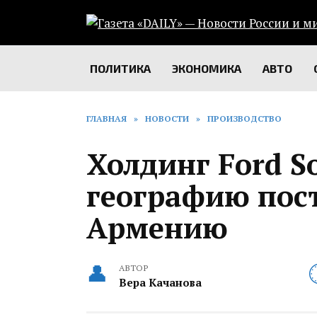
Перейти
к
содержанию
ПОЛИТИКА
ЭКОНОМИКА
АВТО
ГЛАВНАЯ
»
НОВОСТИ
»
ПРОИЗВОДСТВО
Холдинг Ford S
географию пост
Армению
АВТОР
Вера Качанова