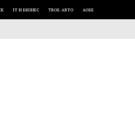
СК
IT И БИЗНЕС
ТВОЕ-АВТО
АОБЕ