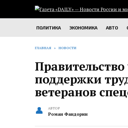
Перейти
к
содержанию
ПОЛИТИКА
ЭКОНОМИКА
АВТО
ГЛАВНАЯ
»
НОВОСТИ
Правительство
поддержки тру
ветеранов спе
АВТОР
Роман Фандорин