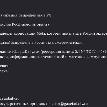
ганизация, запрещенная в РФ
рористов Росфинмониторинга
адлежит корпорации Meta, которая признана в России экст
agram) запрещена в России как экстремистская.
ние «GazetaDaily.ru» (реестровая запись ЭЛ № ФС 77 — 67944
 связи, информационных технологий и массовых коммуника
евич.
евна.
etadaily.ru
государственных органов:
redactor@gazetadaily.ru