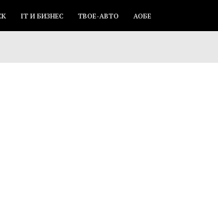
СК
IT И БИЗНЕС
ТВОЕ-АВТО
АОБЕ