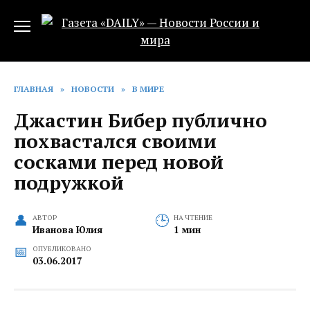
Перейти
к
содержанию
ГЛАВНАЯ
»
НОВОСТИ
»
В МИРЕ
Джастин Бибер публично
похвастался своими
сосками перед новой
подружкой
АВТОР
НА ЧТЕНИЕ
Иванова Юлия
1 мин
ОПУБЛИКОВАНО
03.06.2017