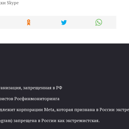
ки Skype
ганизация, запрещенная в РФ
рористов Росфинмониторинга
адлежит корпорации Meta, которая признана в России экст
agram) запрещена в России как экстремистская.