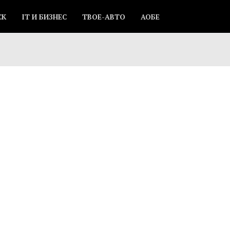
СК
IT И БИЗНЕС
ТВОЕ-АВТО
АОБЕ