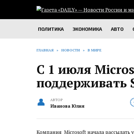
Перейти
к
содержанию
ПОЛИТИКА
ЭКОНОМИКА
АВТО
ГЛАВНАЯ
»
НОВОСТИ
»
В МИРЕ
С 1 июля Micro
поддерживать 
АВТОР
Иванова Юлия
Компания Microsoft начала рассылат