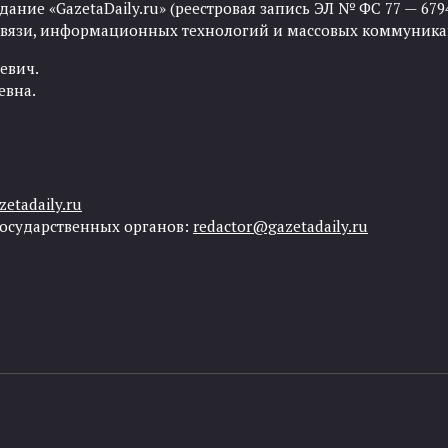
ние «GazetaDaily.ru» (реестровая запись ЭЛ № ФС 77 — 67944
 связи, информационных технологий и массовых коммуника
евич.
евна.
etadaily.ru
государственных органов:
redactor@gazetadaily.ru