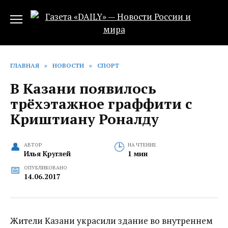
Перейти
к
содержанию
ГЛАВНАЯ
»
НОВОСТИ
»
СПОРТ
В Казани появилось
трёхэтажное граффити с
Криштиану Роналду
АВТОР
НА ЧТЕНИЕ
Илья Круглей
1 мин
ОПУБЛИКОВАНО
14.06.2017
Жители Казани украсили здание во внутреннем