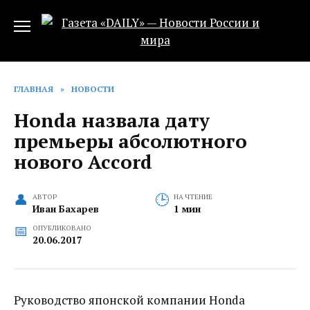
Перейти
к
содержанию
ГЛАВНАЯ
»
НОВОСТИ
Honda назвала дату
премьеры абсолютного
нового Accord‍
АВТОР
НА ЧТЕНИЕ
Иван Бахарев
1 мин
ОПУБЛИКОВАНО
20.06.2017
Руководство японской компании Honda