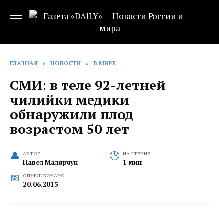
Перейти
к
содержанию
ГЛАВНАЯ
»
НОВОСТИ
»
В МИРЕ
СМИ: в теле 92-летней
чилийки медики
обнаружили плод
возрастом 50 лет
АВТОР
НА ЧТЕНИЕ
Павел Малярчук
1 мин
ОПУБЛИКОВАНО
20.06.2015