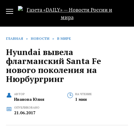
Перейти
к
содержанию
ГЛАВНАЯ
»
НОВОСТИ
»
В МИРЕ
Hyundai вывела
флагманский Santa Fe
нового поколения на
Нюрбургринг
АВТОР
НА ЧТЕНИЕ
Иванова Юлия
1 мин
ОПУБЛИКОВАНО
21.06.2017