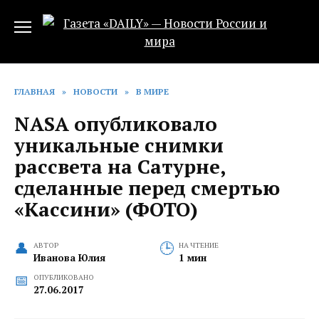
Перейти
к
содержанию
ГЛАВНАЯ
»
НОВОСТИ
»
В МИРЕ
NASA опубликовало
уникальные снимки
рассвета на Сатурне,
сделанные перед смертью
«Кассини» (ФОТО)
АВТОР
НА ЧТЕНИЕ
Иванова Юлия
1 мин
ОПУБЛИКОВАНО
27.06.2017