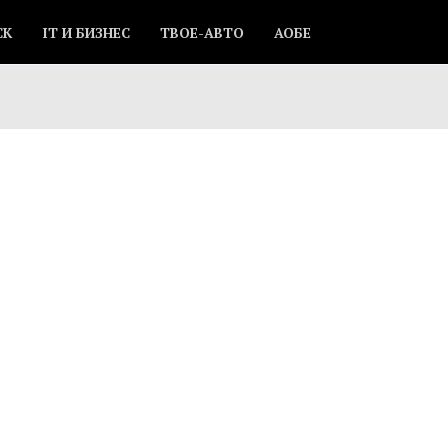
СК
IT И БИЗНЕС
ТВОЕ-АВТО
АОБЕ