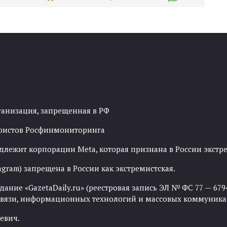
ганизация, запрещенная в РФ
рористов Росфинмониторинга
адлежит корпорации Meta, которая признана в России экст
agram) запрещена в России как экстремистская.
ние «GazetaDaily.ru» (реестровая запись ЭЛ № ФС 77 — 67944
 связи, информационных технологий и массовых коммуника
евич.