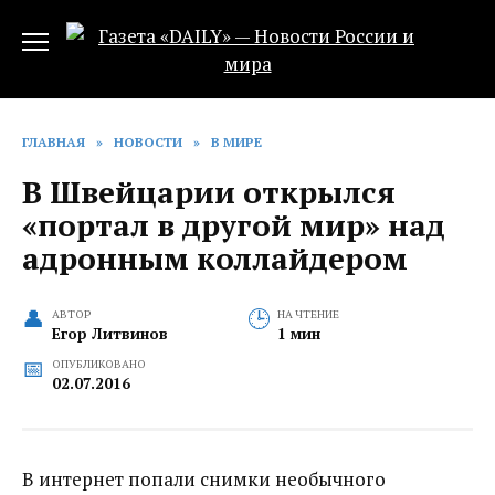
Перейти
к
содержанию
ГЛАВНАЯ
»
НОВОСТИ
»
В МИРЕ
В Швейцарии открылся
«портал в другой мир» над
адронным коллайдером
АВТОР
НА ЧТЕНИЕ
Егор Литвинов
1 мин
ОПУБЛИКОВАНО
02.07.2016
В интернет попали снимки необычного