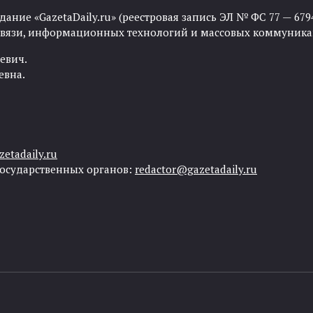
ние «GazetaDaily.ru» (реестровая запись ЭЛ № ФС 77 — 67944
 связи, информационных технологий и массовых коммуника
евич.
евна.
etadaily.ru
государственных органов:
redactor@gazetadaily.ru