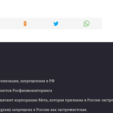
ганизация, запрещенная в РФ
рористов Росфинмониторинга
адлежит корпорации Meta, которая признана в России экст
agram) запрещена в России как экстремистская.