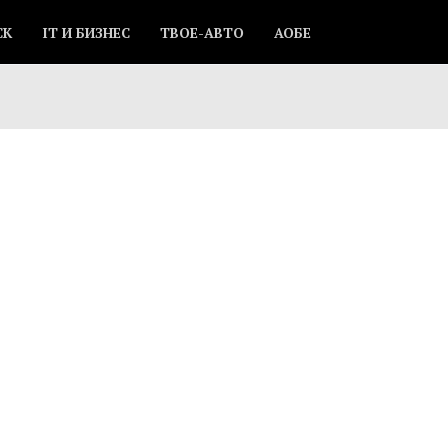
СК
IT И БИЗНЕС
ТВОЕ-АВТО
АОБЕ