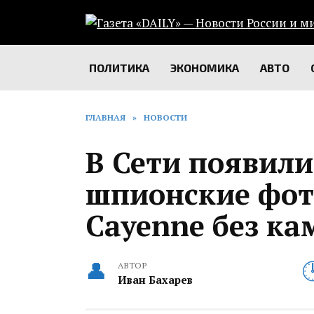
Перейти
к
содержанию
ПОЛИТИКА
ЭКОНОМИКА
АВТО
ГЛАВНАЯ
»
НОВОСТИ
В Сети появили
шпионские фото
Cayenne без к
АВТОР
Иван Бахарев