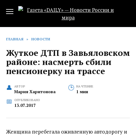
Перейти
к
содержанию
ГЛАВНАЯ
»
НОВОСТИ
Жуткое ДТП в Завьяловском
районе: насмерть сбили
пенсионерку на трассе
АВТОР
НА ЧТЕНИЕ
Мария Харитонова
1 мин
ОПУБЛИКОВАНО
13.07.2017
Женщина перебегала оживленную автодорогу и