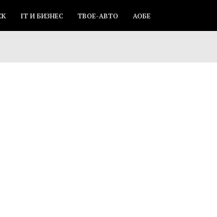
СК
IT И БИЗНЕС
ТВОЕ-АВТО
АОБЕ