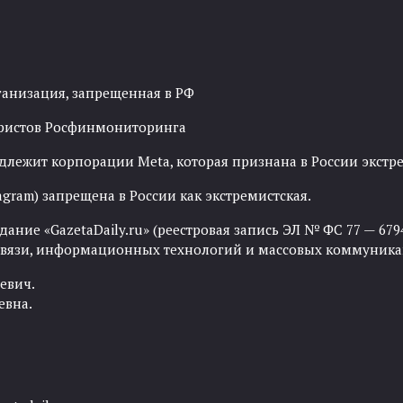
ганизация, запрещенная в РФ
рористов Росфинмониторинга
адлежит корпорации Meta, которая признана в России экст
agram) запрещена в России как экстремистская.
ние «GazetaDaily.ru» (реестровая запись ЭЛ № ФС 77 — 67944
 связи, информационных технологий и массовых коммуника
евич.
евна.