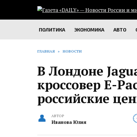
Перейти
к
содержанию
ПОЛИТИКА
ЭКОНОМИКА
АВТО
ГЛАВНАЯ
»
НОВОСТИ
В Лондоне Jagu
кроссовер E-Pa
российские це
АВТОР
Иванова Юлия