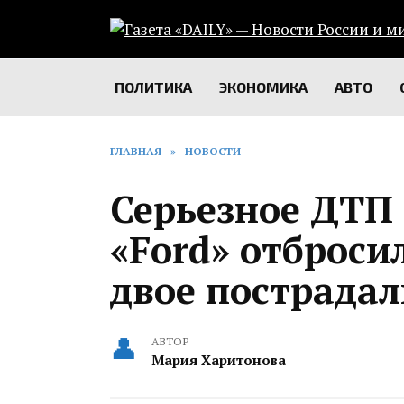
Перейти
к
содержанию
ПОЛИТИКА
ЭКОНОМИКА
АВТО
ГЛАВНАЯ
»
НОВОСТИ
Серьезное ДТП 
«Ford» отброси
двое пострадал
АВТОР
Мария Харитонова