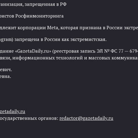
ганизация, запрещенная в РФ
рористов Росфинмониторинга
адлежит корпорации Meta, которая признана в России экст
agram) запрещена в России как экстремистская.
ние «GazetaDaily.ru» (реестровая запись ЭЛ № ФС 77 — 67944
 связи, информационных технологий и массовых коммуника
евич.
евна.
etadaily.ru
государственных органов:
redactor@gazetadaily.ru