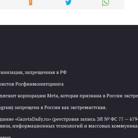
ганизация, запрещенная в РФ
рористов Росфинмониторинга
адлежит корпорации Meta, которая признана в России экст
agram) запрещена в России как экстремистская.
ние «GazetaDaily.ru» (реестровая запись ЭЛ № ФС 77 — 67944
 связи, информационных технологий и массовых коммуника
евич.