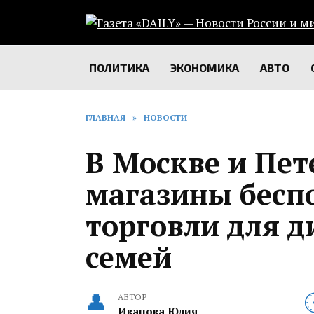
Перейти
к
содержанию
ПОЛИТИКА
ЭКОНОМИКА
АВТО
ГЛАВНАЯ
»
НОВОСТИ
В Москве и Пет
магазины бес
торговли для д
семей
АВТОР
Иванова Юлия