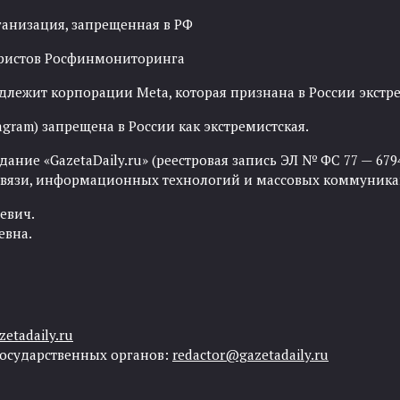
ганизация, запрещенная в РФ
рористов Росфинмониторинга
адлежит корпорации Meta, которая признана в России экст
agram) запрещена в России как экстремистская.
ние «GazetaDaily.ru» (реестровая запись ЭЛ № ФС 77 — 67944
 связи, информационных технологий и массовых коммуника
евич.
евна.
etadaily.ru
государственных органов:
redactor@gazetadaily.ru