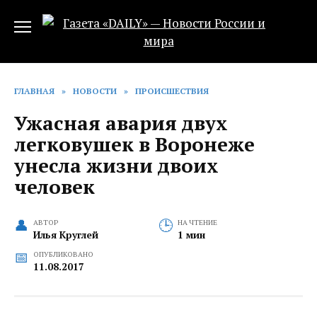
Перейти
к
содержанию
ГЛАВНАЯ
»
НОВОСТИ
»
ПРОИСШЕСТВИЯ
Ужасная авария двух
легковушек в Воронеже
унесла жизни двоих
человек
АВТОР
НА ЧТЕНИЕ
Илья Круглей
1 мин
ОПУБЛИКОВАНО
11.08.2017