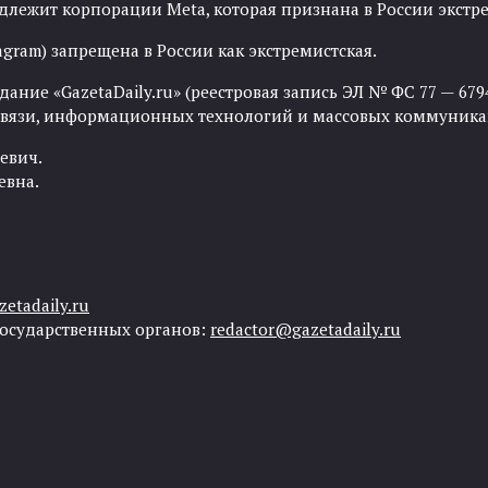
адлежит корпорации Meta, которая признана в России экст
agram) запрещена в России как экстремистская.
ние «GazetaDaily.ru» (реестровая запись ЭЛ № ФС 77 — 67944
 связи, информационных технологий и массовых коммуника
евич.
евна.
etadaily.ru
государственных органов:
redactor@gazetadaily.ru