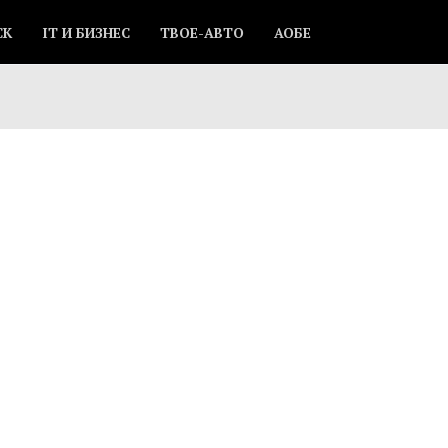
СК
IT И БИЗНЕС
ТВОЕ-АВТО
АОБЕ