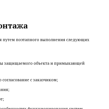
онтажа
я путем поэтапного выполнения следующих
уры защищаемого объекта и примыкающей
о согласование с заказчиком;
ания;
т;
 особенностях функционирования систем