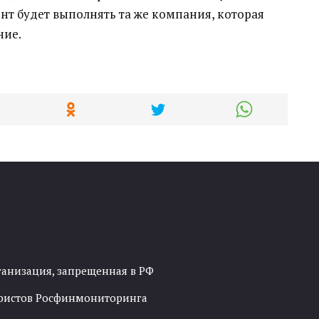
онт будет выполнять та же компания, которая
ние.
ганизация, запрещенная в РФ
рористов Росфинмониторинга