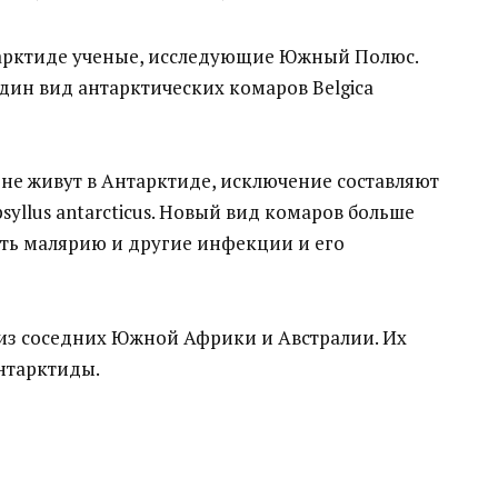
арктиде ученые, исследующие Южный Полюс.
один вид антарктических комаров Belgica
не живут в Антарктиде, исключение составляют
syllus antarcticus. Новый вид комаров больше
ить малярию и другие инфекции и его
 из соседних Южной Африки и Австралии. Их
нтарктиды.