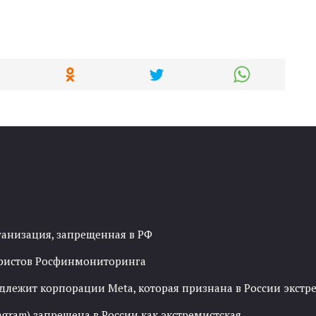
ганизация, запрещенная в РФ
рористов Росфинмониторинга
адлежит корпорации Meta, которая признана в России экст
agram) запрещена в России как экстремистская.