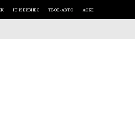
СК
IT И БИЗНЕС
ТВОЕ-АВТО
АОБЕ