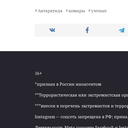
Антарктида
комары
ученые
16+
*признан в России иноагентом
**Террористическая или экстремистская ор
***внесен в перечень экстремистов и тер
Instagram — соцсеть запрещена в РФ; прин
Деятельность Meta (соцсети Facebook и Inst