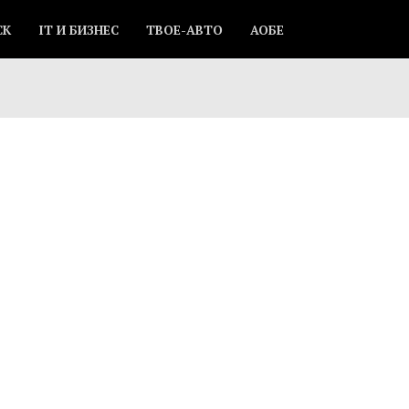
СК
IT И БИЗНЕС
ТВОЕ-АВТО
АОБЕ