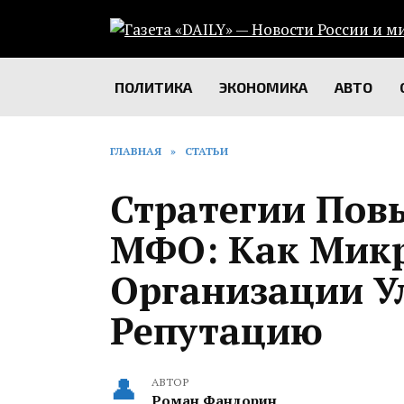
Перейти
к
содержанию
ПОЛИТИКА
ЭКОНОМИКА
АВТО
ГЛАВНАЯ
»
СТАТЬИ
Стратегии Пов
МФО: Как Мик
Организации 
Репутацию
АВТОР
Роман Фандорин