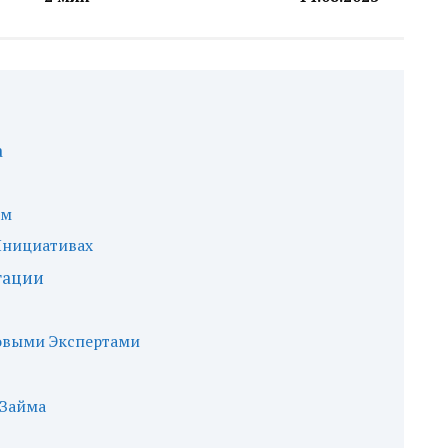
а
ам
Инициативах
тации
совыми Экспертами
 Займа