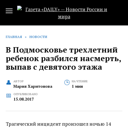
Перейти
к
содержанию
ГЛАВНАЯ
»
НОВОСТИ
В Подмосковье трехлетний
ребенок разбился насмерть,
выпав с девятого этажа
АВТОР
НА ЧТЕНИЕ
Мария Харитонова
1 мин
ОПУБЛИКОВАНО
15.08.2017
Трагический инцидент произошел ночью 14